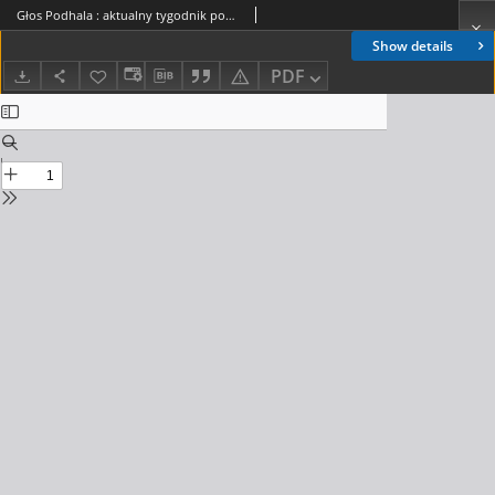
Głos Podhala : aktualny tygodnik powiatów : gorlickiego, grybowskiego, limanowskiego, makowskiego, nowosądeckiego, nowotarskiego i żywieckiego. 1930, R.2, nr 46
Show details
PDF