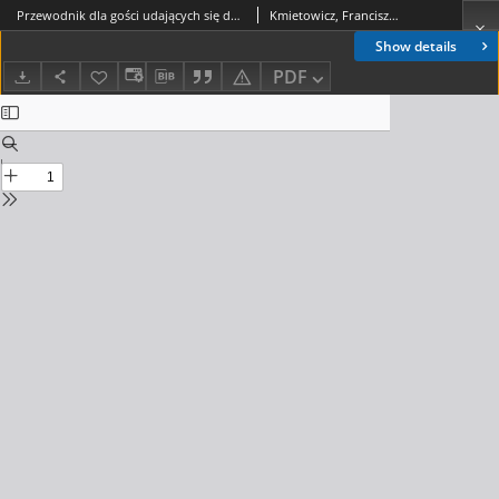
Przewodnik dla gości udających się do Krynicy
Kmietowicz, Franciszek (1863-1939)
Show details
PDF