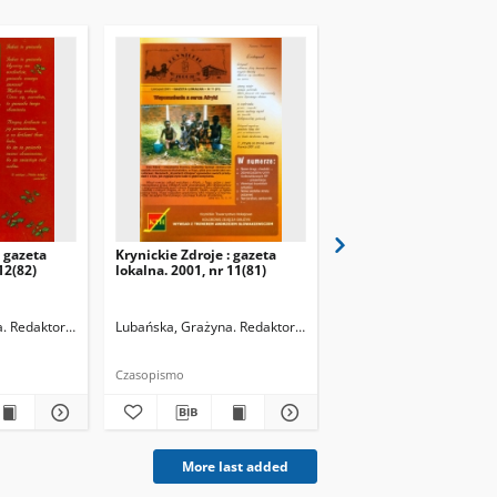
: gazeta
Krynickie Zdroje : gazeta
Krynickie Zdroje : gaze
12(82)
lokalna. 2001, nr 11(81)
lokalna. 2000, nr 07-08
. Redaktor naczelny
Lubańska, Grażyna. Redaktor naczelny
Lubańska, Grażyna. Reda
Czasopismo
Czasopismo
More last added