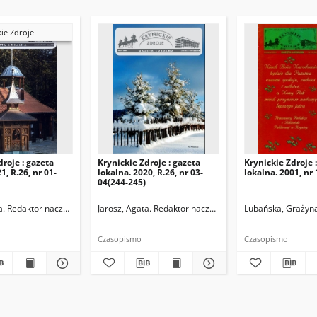
ie Zdroje
droje : gazeta
Krynickie Zdroje : gazeta
Krynickie Zdroje 
1, R.26, nr 01-
lokalna. 2020, R.26, nr 03-
lokalna. 2001, nr 
04(244-245)
a. Redaktor naczelny
Jarosz, Agata. Redaktor naczelny.
Lubańska, Grażyna
Czasopismo
Czasopismo