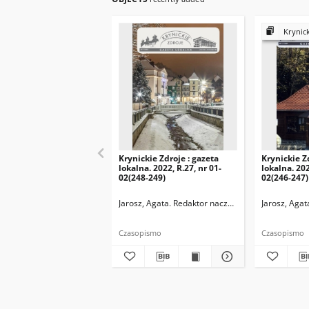
Krynick
Krynickie Zdroje : gazeta
Krynickie Z
lokalna. 2022, R.27, nr 01-
lokalna. 202
02(248-249)
02(246-247)
Jarosz, Agata. Redaktor naczelny
Jarosz, Agat
Czasopismo
Czasopismo