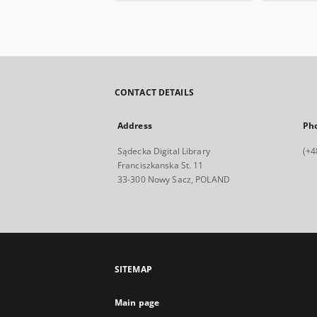
CONTACT DETAILS
Address
Ph
Sądecka Digital Library
(+4
Franciszkanska St. 11
33-300 Nowy Sacz, POLAND
SITEMAP
Main page