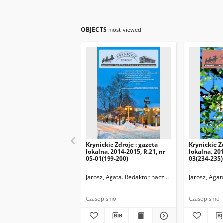
OBJECTS
most viewed
Krynickie Zdroje : gazeta
Krynickie Z
lokalna. 2014-2015, R.21, nr
lokalna. 201
05-01(199-200)
03(234-235)
Jarosz, Agata. Redaktor naczelny
Jarosz, Agat
Czasopismo
Czasopismo