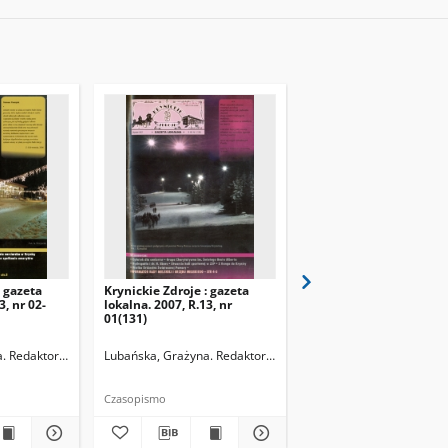
: gazeta
Krynickie Zdroje : gazeta
Krynickie Zdroje : gaze
3, nr 02-
lokalna. 2007, R.13, nr
lokalna. 2008, R.14, nr 
01(131)
02(143-144)
. Redaktor naczelny
Lubańska, Grażyna. Redaktor naczelny
Lubańska, Grażyna. Reda
Czasopismo
Czasopismo