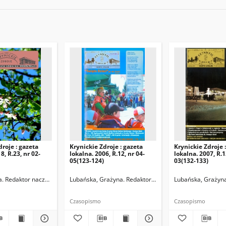
droje : gazeta
Krynickie Zdroje : gazeta
Krynickie Zdroje 
8, R.23, nr 02-
lokalna. 2006, R.12, nr 04-
lokalna. 2007, R.1
05(123-124)
03(132-133)
a. Redaktor naczelny
Lubańska, Grażyna. Redaktor naczelny
Lubańska, Grażyna
Czasopismo
Czasopismo