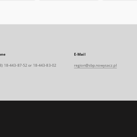
one
E-Mail
8) 18-443-87-52 or 18-443-83-02
region@sbp.nowysacz.pl