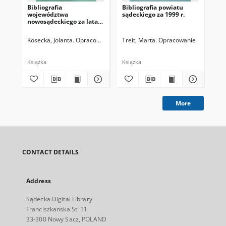
Bibliografia
Bibliografia powiatu
Bib
województwa
sądeckiego za 1999 r.
sąd
nowosądeckiego za lata
1990-1994
Kosecka, Jolanta. Opracowanie
Treit, Marta. Opracowanie
Tre
Książka
Książka
Ksi
More
CONTACT DETAILS
Address
Sądecka Digital Library
Franciszkanska St. 11
33-300 Nowy Sacz, POLAND