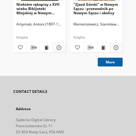
Niektóre rękopisy z XVII
"Zjazd Górski" w Nowym
Kr
wieku Bibljoteki
Sączu : przewodnik po
Gal
Miejskiej w Nowym
Nowym Sączu i okolicy
op
Sączu
hi
to
Artymiak, Antoni (1897-1963)
Klemensiewicz, Stanisław (1893-194
Die
kl
bo
geo
Książka
Książka
Ksi
More
CONTACT DETAILS
Address
Sądecka Digital Library
Franciszkanska St. 11
33-300 Nowy Sacz, POLAND