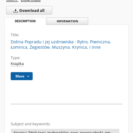
Download all
DESCRIPTION
INFORMATION
Title:
Dolina Popradu i jej uzdrowiska : Rytro, Piwniczna,
Łomnica, Żegiestów, Muszyna, Krynica, i inne
Type:
Książka
More
Subject and keywords:
Krynica-Zdrój (woj. małopolskie, pow. nowosądecki, gm.