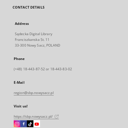
CONTACT DETAILS
Address
Sądecka Digital Library
Franciszkanska St. 11
33-300 Nowy Sacz, POLAND
Phone
(+48) 18-443-87-52 or 18-443-83-02
E-Mail
region@sbp.nowysacz.pl
Visit us!
https://sbp.nowysacz.pl/
Instagram
Facebook
Instagram
Instagram