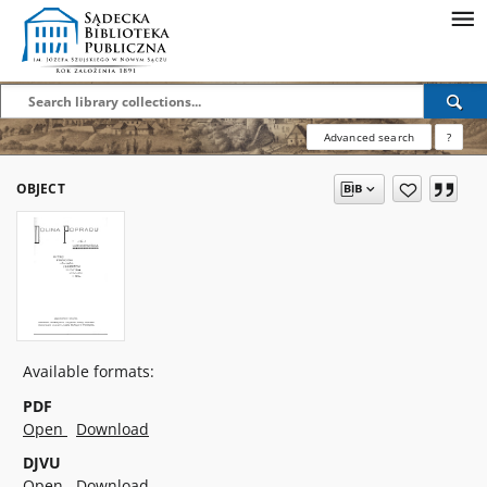
Advanced search
?
OBJECT
Available formats:
PDF
Open
Download
DJVU
Open
Download