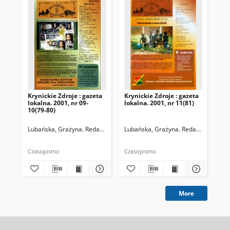
Krynickie Zdroje : gazeta
Krynickie Zdroje : gazeta
Kry
lokalna. 2001, nr 09-
lokalna. 2001, nr 11(81)
lok
10(79-80)
Lubańska, Grażyna. Redaktor naczelny
Lubańska, Grażyna. Redaktor naczel
Lub
Czasopismo
Czasopismo
Cza
More