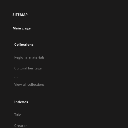
in
in
in
in
a
a
a
a
SITEMAP
new
new
new
new
tab
tab
tab
tab
Main page
Collections
Regional materials
Cultural heritage
...
View all collections
Indexes
Title
Creator