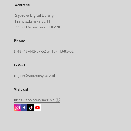
Address
Sądecka Digital Library
Franciszkanska St. 11
33-300 Nowy Sacz, POLAND
Phone
(+48) 18-443-87-52 or 18-443-83-02
E-Mail
region@sbp.nowysacz.pl
Visit us!
https://sbp.nowysacz.pl/
Instagram
Facebook
Instagram
Instagram
External
External
External
External
link,
link,
link,
link,
will
will
will
will
open
open
open
open