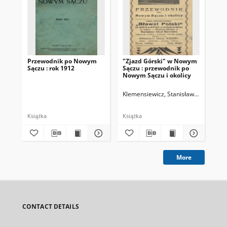
Przewodnik po Nowym
"Zjazd Górski" w Nowym
Ech
Sączu : rok 1912
Sączu : przewodnik po
kw
Nowym Sączu i okolicy
PT
Sąc
Klemensiewicz, Stanisław (1893-194
Bor
Książka
Książka
Cza
More
CONTACT DETAILS