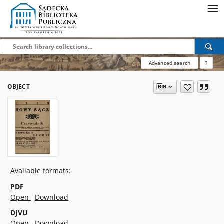
Advanced search
?
OBJECT
Available formats:
PDF
Open
Download
DJVU
Open
Download